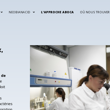
NEOBIANACID
L’APPROCHE ABOCA
OÙ NOUS TROUVER
,
 de
le
doit
s
actéries
sorption