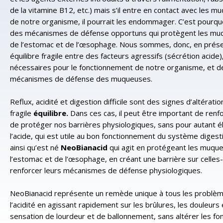
de la vitamine B12, etc.) mais s’il entre en contact avec les 
de notre organisme, il pourrait les endommager. C’est pourquoi
des mécanismes de défense opportuns qui protègent les m
de l’estomac et de l’œsophage. Nous sommes, donc, en prése
équilibre fragile entre des facteurs agressifs (sécrétion acide)
nécessaires pour le fonctionnement de notre organisme, et d
mécanismes de défense des muqueuses.
Reflux, acidité et digestion difficile sont des signes d’altérati
fragile
équilibre.
Dans ces cas, il peut être important de renf
de protéger nos barrières physiologiques, sans pour autant é
l’acide, qui est utile au bon fonctionnement du système digesti
ainsi qu’est né
NeoBianacid
qui agit en protégeant les muqu
l’estomac et de l’œsophage, en créant une barrière sur celles-c
renforcer leurs mécanismes de défense physiologiques.
NeoBianacid représente un remède unique à tous les problème
l’acidité en agissant rapidement sur les brûlures, les douleurs 
sensation de lourdeur et de ballonnement, sans altérer les fo