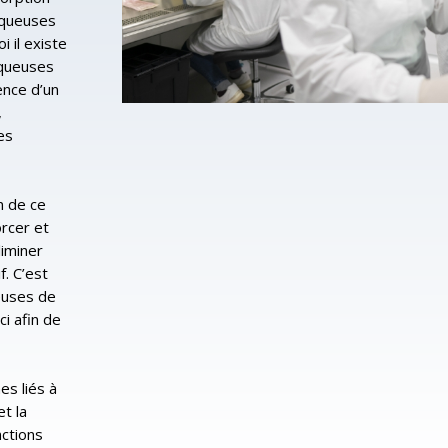
muqueuses
 il existe
uqueuses
nce d’un
,
es
on de ce
orcer et
liminer
f. C’est
euses de
i afin de
s liés à
et la
nctions