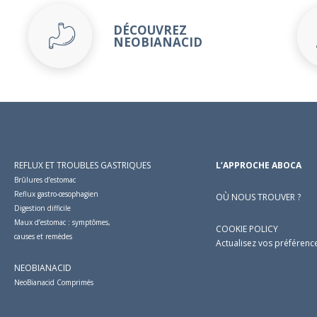
DÉCOUVREZ
NEOBIANACID
REFLUX ET TROUBLES GASTRIQUES
L’APPROCHE ABOCA
Brûlures d’estomac
Reflux gastro-œsophagien
OÙ NOUS TROUVER ?
Digestion difficile
Maux d’estomac : symptômes,
COOKIE POLICY
causes et remèdes
Actualisez vos préférence
NEOBIANACID
NeoBianacid Comprimés